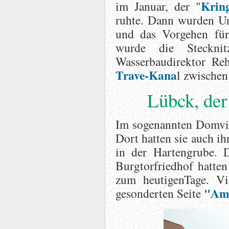
Krin
im Januar, der "
ruhte. Dann wurden Un
und das Vorgehen fü
wurde die Steckni
Wasserbaudirektor Re
Trave-Kana
l zwischen
Lübck, der
Im sogenannten Domvier
Dort hatten sie auch i
in der Hartengrube.
Burgtorfriedhof hatte
zum heutigenTage. Vi
"Amt
gesonderten Seite