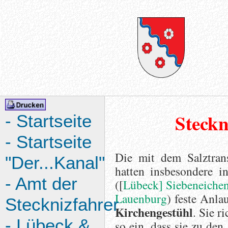
Steckn
- Startseite
- Startseite
Die mit dem Salztransp
"Der...Kanal"
hatten insbesondere 
- Amt der
([
Lübeck] Siebeneichen
Lauenburg
) feste Anla
Stecknizfahrer
Kirchengestühl
. Sie r
- Lübeck &
so ein, dass sie zu de