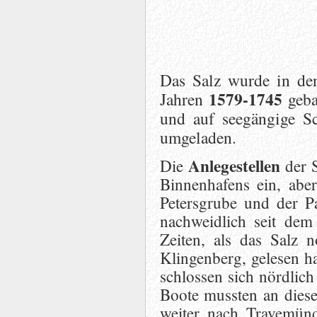
Das Salz
wurde in de
1579-1745
Jahren
geba
und auf seegängige S
umgeladen.
Anlegestellen
Die
der S
Binnenhafens ein, abe
Petersgrube und der P
nachweidlich seit dem
Zeiten, als das Salz 
Klingenberg, gelesen ha
schlossen sich nördlich
Boote mussten an dies
weiter nach Travemünd