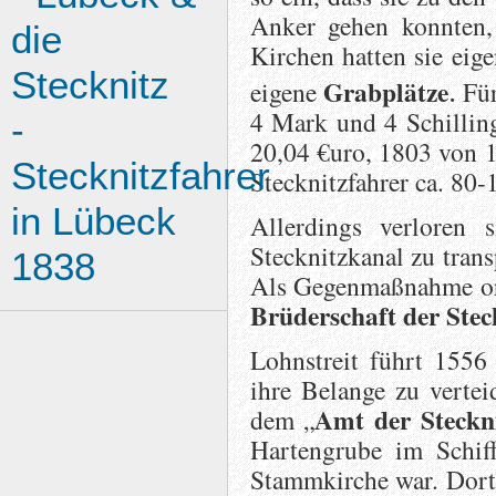
Anker gehen konnten,
die
Kirchen hatten sie eige
Stecknitz
.
Grabplätze
eigene
Für
4 Mark und 4 Schilling
-
20,04 €uro, 1803 von 12
Stecknitzfahrer
Stecknitzfahrer ca. 80-
in Lübeck
Allerdings verloren
Stecknitzkanal zu tran
1838
Als Gegenmaßnahme org
Brüderschaft der Stec
Lohnstreit führt 1556 
ihre Belange zu vertei
Amt der Steckn
dem „
Hartengrube im Schiff
Stammkirche war. Dort 